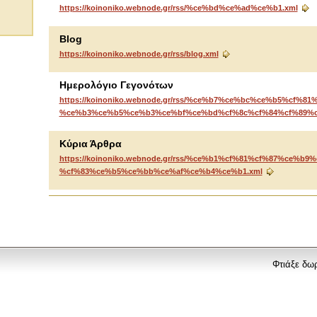
https://koinoniko.webnode.gr/rss/%ce%bd%ce%ad%ce%b1.xml
Blog
https://koinoniko.webnode.gr/rss/blog.xml
Ημερολόγιο Γεγονότων
https://koinoniko.webnode.gr/rss/%ce%b7%ce%bc%ce%b5%cf
%ce%b3%ce%b5%ce%b3%ce%bf%ce%bd%cf%8c%cf%84%cf%89%c
Κύρια Άρθρα
https://koinoniko.webnode.gr/rss/%ce%b1%cf%81%cf%87%ce%b9
%cf%83%ce%b5%ce%bb%ce%af%ce%b4%ce%b1.xml
Φτιάξε δω