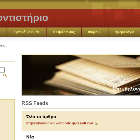
ντιστήριο
α
Σχετικά με Eμάς
Η Ομάδα μας
Φόρουμ
Ημερολόγιο
εις
Μια εθελον
RSS Feeds
Όλα τα άρθρα
https://koinoniko.webnode.gr/rss/all.xml
Νέα