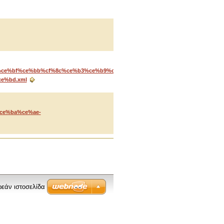
%81%ce%bf%ce%bb%cf%8c%ce%b3%ce%b9%ce%bf-
e%bd.xml
%ce%ba%ce%ae-
ρεάν ιστοσελίδα